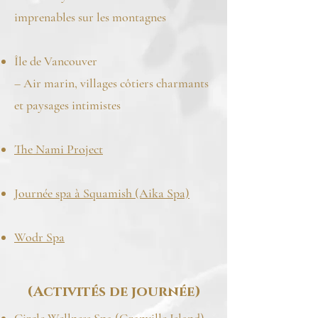
imprenables sur les montagnes
Île de Vancouver
– Air marin, villages côtiers charmants
et paysages intimistes
The Nami Project
Journée spa à Squamish (Aika Spa)
Wodr Spa
(Activités de journée)