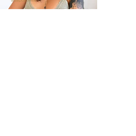
adaptabilité
Cette expérience est entièrement
personnalisable selon vos
déplacements. Ce qui est présenté
ici constitue simplement une base.
Discutons ensemble de ce qui
rendrait votre séjour exceptionnel.
Enveloppe
Canada
À partir de 6 000 $