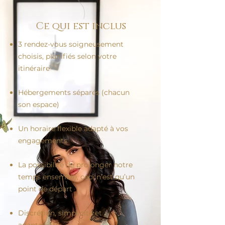
Ce qui est inclus
3 rendez-vous soigneusement
choisis, planifiés selon votre
itinéraire
Hébergements séparés (chacun
son espace)
Un horaire flexible adapté à vos
engagements
La possibilité de prolonger notre
temps ensemble, ceci n’est qu’un
point de départ
Discrétion, simplicité et